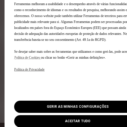
VER A OFERTA
Ferramentas melhoram a usabilidade e o desempenho através de várias funcionalidad
como o reconhecimento de idiomas e os resultados de pesquisa, melhorando assim o
oferecemos. O nosso website pode também utilizar Ferramentas de terceiros para en
publicidade mais relevante para si. Algumas Ferramentas podem ser processadas por
DS 4 / Nº4 Nº4
localizados em países fora do Espaço Económico Europeu (EEE) que possam ainda 
PALLAS
decisão de adequação das autoridades europeias de proteção de dados relevantes. Ne
transferência baseia-se no seu consentimento (Art. 49.1a do RGPD).
Se desejar saber mais sobre as ferramentas que utilizamos e como geri-las, pode ace
Política de Cookies
ou clicar no botão «Gerir as minhas definições».
Política de Privacidade
€
50.749
a partir de
Com IVA
SABER MAIS
GERIR AS MINHAS CONFIGURAÇÕES
VER A OFERTA
ACEITAR TUDO